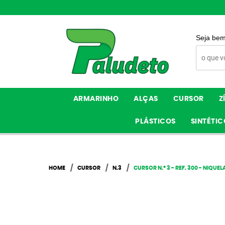
Seja bem
ARMARINHO
ALÇAS
CURSOR
Z
PLÁSTICOS
SINTÉTIC
HOME
CURSOR
N.3
CURSOR N.º 3 - REF. 300 - NIQUE