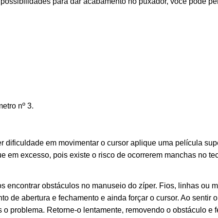
as possibilidades para dar acabamento no puxador, você pode p
etro nº 3.
r dificuldade em movimentar o cursor aplique uma película supe
que em excesso, pois existe o risco de ocorrerem manchas no t
 encontrar obstáculos no manuseio do zíper. Fios, linhas ou
o de abertura e fechamento e ainda forçar o cursor. Ao sentir o
 o problema. Retorne-o lentamente, removendo o obstáculo e f