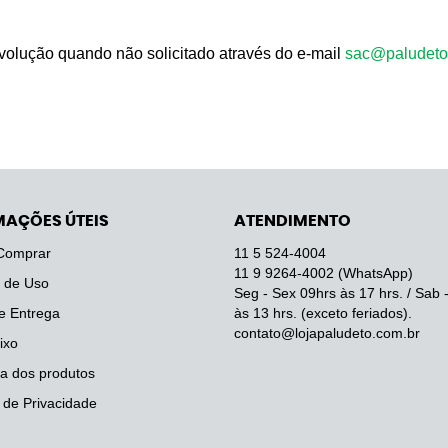
evolução quando não solicitado através do e-mail
sac@paludeto
MAÇÕES ÚTEIS
ATENDIMENTO
Comprar
11 5
524-4004
11 9
9264-4002
(WhatsApp)
 de Uso
Seg - Sex 09hrs às 17 hrs. / Sab 
e Entrega
às 13 hrs. (exceto feriados).
contato@lojapaludeto.com.br
ixo
a dos produtos
a de Privacidade