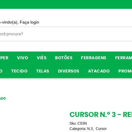
-vindo(a),
Faça login
ÍPER
VIVO
VIÉS
BOTÕES
FERRAGENS
FERRA
O
TECIDO
TELAS
DIVERSOS
ATACADO
PROM
LADO
CURSOR N.º 3 - R
Sku:
C03N
Categoria:
N.3
Cursor