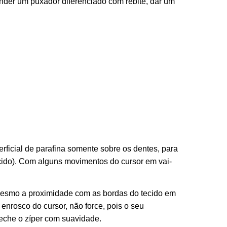
ender um puxador diferenciado com rebite, dar um
rficial de parafina somente sobre os dentes, para
ecido). Com alguns movimentos do cursor em vai-
 mesmo a proximidade com as bordas do tecido em
 enrosco do cursor, não force, pois o seu
eche o zíper com suavidade.