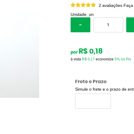
2 avaliações
Faça
Unidade: un
R$ 0,18
por
à vista
R$ 0,17
economize
5%
no Pix
Frete e Prazo
Simule o frete e o prazo de en