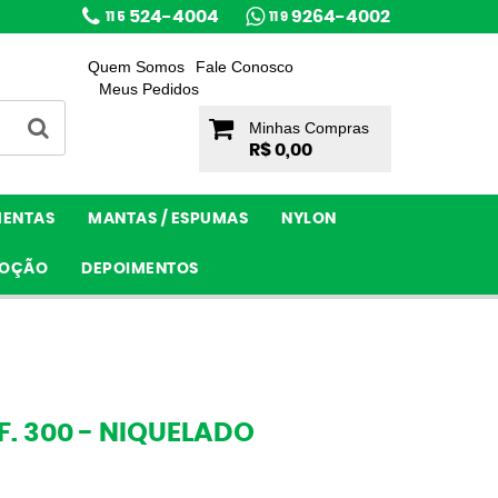
524-4004
9264-4002
11 5
11 9
Quem Somos
Fale Conosco
Meus Pedidos
Minhas Compras
R$ 0,00
MENTAS
MANTAS / ESPUMAS
NYLON
OÇÃO
DEPOIMENTOS
EF. 300 - NIQUELADO