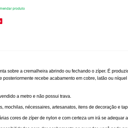
mendar produto
e
a sobre a cremalheira abrindo ou fechando o zíper. É produzido
e posteriormente recebe acabamento em cobre, latão ou níquel e
vendido a metro e não possui trava.
as, mochilas, nécessaires, artesanatos, itens de decoração e tap
rias cores de zíper de nylon e com certeza um irá se adequar 