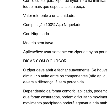
Com o cursor para zíper de nylon nº 3 há infinit
toque mais que especial a sua peça.
Valor referente a uma unidade.
Composição 100% Aço Niquelado
Cor: Niquelado
Modelo sem trava
Aplicações: usar somente em zíper de nylon por m
DICAS COM O CURSOR
O zíper deve abrir e fechar suavemente. Se houve
diminuir o atrito entre os componentes (não apli
e-vem a diferença já será percebida.
Dependendo da forma como foi aplicado, podemos
que foram costurados, podem dificultar o moviment
movimento precipitado poderá agravar ainda mais