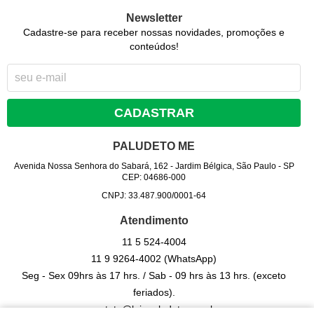
Newsletter
Cadastre-se para receber nossas novidades, promoções e
conteúdos!
CADASTRAR
PALUDETO ME
Avenida Nossa Senhora do Sabará, 162
-
Jardim Bélgica, São Paulo
-
SP
CEP: 04686-000
CNPJ: 33.487.900/0001-64
Atendimento
11 5
524-4004
11 9
9264-4002
(WhatsApp)
Seg - Sex 09hrs às 17 hrs. / Sab - 09 hrs às 13 hrs. (exceto
feriados).
contato@lojapaludeto.com.br