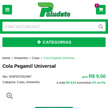
0
CATEGORIAS
Home
Armarinho
Colas
Cola Pegamil Universal
Cola Pegamil Universal
R$ 9,50
por
Sku:
5D6FE07652987
Categoria:
Colas
,
Armarinho
à vista
R$ 9,02
economize
5%
no Pix