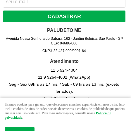
CADASTRAR
PALUDETO ME
Avenida Nossa Senhora do Sabará, 162
-
Jardim Bélgica, São Paulo
-
SP
CEP: 04686-000
CNPJ: 33.487.900/0001-64
Atendimento
11 5
524-4004
11 9
9264-4002
(WhatsApp)
Seg - Sex 09hrs às 17 hrs. / Sab - 09 hrs às 13 hrs. (exceto
feriados).
contato@lojapaludeto.com.br
Usamos cookies para garantir que oferecemos a melhor experiência em nosso site. Isso
inclui cookies de sites de redes sociais de terceiros e cookies de publicidade que podem
analisar seu uso deste site. Para mais informações, consulte nossa
Política de
LOJA VIRTUAL CRIADA POR
privacidade
.