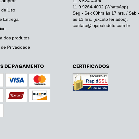
Comprar
11 5
524-4004
11 9
9264-4002
(WhatsApp)
 de Uso
Seg - Sex 09hrs às 17 hrs. / Sab 
e Entrega
às 13 hrs. (exceto feriados).
contato@lojapaludeto.com.br
ixo
a dos produtos
a de Privacidade
S DE PAGAMENTO
CERTIFICADOS