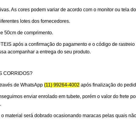
vas. As cores podem variar de acordo com o monitor ou tela do
erentes lotes dos fornecedores.
 de 50cm de comprimento.
 ÚTEIS
após a confirmação do pagamento e o código de rastreio
ossa acompanhar a entrega do seu produto.
S CORRIDOS?
 através de WhatsApp
(11) 99264-4002
após finalização do pedid
seguimos enviar enrolado em tubete, porém o valor do frete p
.
s o material será dobrado ocasionando maracas pelas quais nã