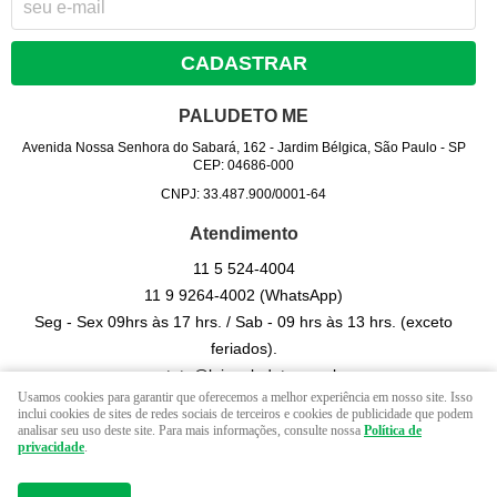
CADASTRAR
PALUDETO ME
Avenida Nossa Senhora do Sabará, 162
-
Jardim Bélgica, São Paulo
-
SP
CEP: 04686-000
CNPJ: 33.487.900/0001-64
Atendimento
11 5
524-4004
11 9
9264-4002
(WhatsApp)
Seg - Sex 09hrs às 17 hrs. / Sab - 09 hrs às 13 hrs. (exceto
feriados).
contato@lojapaludeto.com.br
Usamos cookies para garantir que oferecemos a melhor experiência em nosso site. Isso
inclui cookies de sites de redes sociais de terceiros e cookies de publicidade que podem
analisar seu uso deste site. Para mais informações, consulte nossa
Política de
LOJA VIRTUAL CRIADA POR
privacidade
.