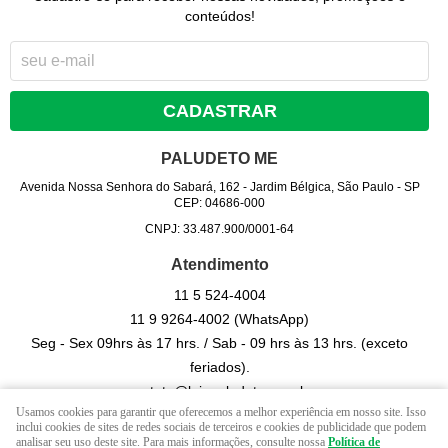
conteúdos!
CADASTRAR
PALUDETO ME
Avenida Nossa Senhora do Sabará, 162
-
Jardim Bélgica, São Paulo
-
SP
CEP: 04686-000
CNPJ: 33.487.900/0001-64
Atendimento
11 5
524-4004
11 9
9264-4002
(WhatsApp)
Seg - Sex 09hrs às 17 hrs. / Sab - 09 hrs às 13 hrs. (exceto
feriados).
contato@lojapaludeto.com.br
Usamos cookies para garantir que oferecemos a melhor experiência em nosso site. Isso
inclui cookies de sites de redes sociais de terceiros e cookies de publicidade que podem
analisar seu uso deste site. Para mais informações, consulte nossa
Política de
LOJA VIRTUAL CRIADA POR