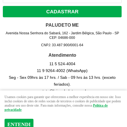
CADASTRAR
PALUDETO ME
Avenida Nossa Senhora do Sabará, 162
-
Jardim Bélgica, São Paulo
-
SP
CEP: 04686-000
CNPJ: 33.487.900/0001-64
Atendimento
11 5
524-4004
11 9
9264-4002
(WhatsApp)
Seg - Sex 09hrs às 17 hrs. / Sab - 09 hrs às 13 hrs. (exceto
feriados).
contato@lojapaludeto.com.br
Usamos cookies para garantir que oferecemos a melhor experiência em nosso site. Isso
inclui cookies de sites de redes sociais de terceiros e cookies de publicidade que podem
analisar seu uso deste site. Para mais informações, consulte nossa
Política de
LOJA VIRTUAL CRIADA POR
privacidade
.
ENTENDI