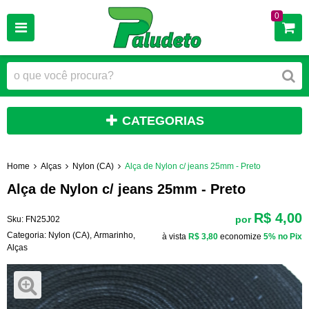
0
CATEGORIAS
Home
Alças
Nylon (CA)
Alça de Nylon c/ jeans 25mm - Preto
Alça de Nylon c/ jeans 25mm - Preto
R$ 4,00
por
Sku:
FN25J02
Categoria:
Nylon (CA)
,
Armarinho
,
à vista
R$ 3,80
economize
5%
no Pix
Alças