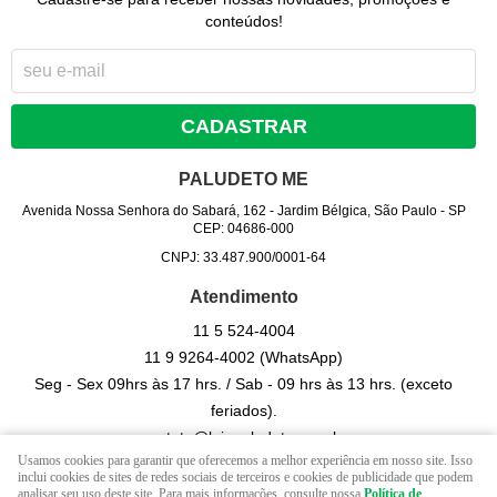
conteúdos!
CADASTRAR
PALUDETO ME
Avenida Nossa Senhora do Sabará, 162
-
Jardim Bélgica, São Paulo
-
SP
CEP: 04686-000
CNPJ: 33.487.900/0001-64
Atendimento
11 5
524-4004
11 9
9264-4002
(WhatsApp)
Seg - Sex 09hrs às 17 hrs. / Sab - 09 hrs às 13 hrs. (exceto
feriados).
contato@lojapaludeto.com.br
Usamos cookies para garantir que oferecemos a melhor experiência em nosso site. Isso
inclui cookies de sites de redes sociais de terceiros e cookies de publicidade que podem
analisar seu uso deste site. Para mais informações, consulte nossa
Política de