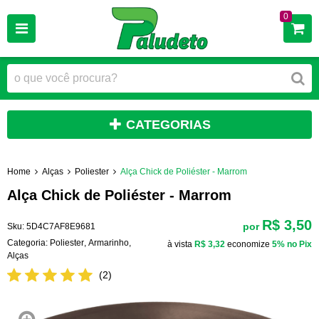
0
CATEGORIAS
Home
Alças
Poliester
Alça Chick de Poliéster - Marrom
Alça Chick de Poliéster - Marrom
R$ 3,50
por
Sku:
5D4C7AF8E9681
Categoria:
Poliester
,
Armarinho
,
à vista
R$ 3,32
economize
5%
no Pix
Alças
(2)