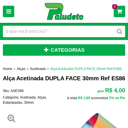
0
CATEGORIAS
Home
Alças
Acetinada
Alça Acetinada DUPLA FACE 30mm Ref ES86
Alça Acetinada DUPLA FACE 30mm Ref ES86
R$ 4,00
por
Sku:
AAES86
Categoria:
Acetinada
,
Alças
,
à vista
R$ 3,80
economize
5%
no Pix
Estampadas
,
30mm