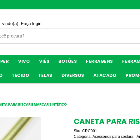
-vindo(a),
Faça login
ÍPER
VIVO
VIÉS
BOTÕES
FERRAGENS
FERRA
O
TECIDO
TELAS
DIVERSOS
ATACADO
PROM
ETA PARA RISCAR E MARCAR SINTÉTICO
CANETA PARA RIS
Sku:
CRC001
Categoria:
Acessórios para costura
A