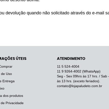
 ou devolução quando não solicitado através do e-mail 
s
MAÇÕES ÚTEIS
ATENDIMENTO
Comprar
11 5
524-4004
11 9
9264-4002
(WhatsApp)
 de Uso
Seg - Sex 09hrs às 17 hrs. / Sab 
e Entrega
às 13 hrs. (exceto feriados).
contato@lojapaludeto.com.br
ixo
a dos produtos
a de Privacidade