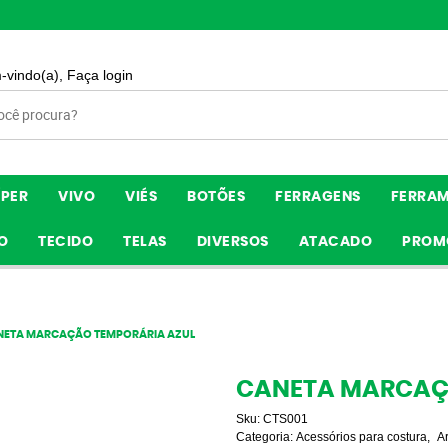
-vindo(a),
Faça login
ÍPER
VIVO
VIÉS
BOTÕES
FERRAGENS
FERRA
O
TECIDO
TELAS
DIVERSOS
ATACADO
PROM
NETA MARCAÇÃO TEMPORÁRIA AZUL
CANETA MARCAÇ
Sku:
CTS001
Categoria:
Acessórios para costura
A