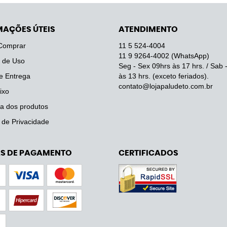
MAÇÕES ÚTEIS
ATENDIMENTO
Comprar
11 5
524-4004
11 9
9264-4002
(WhatsApp)
 de Uso
Seg - Sex 09hrs às 17 hrs. / Sab 
e Entrega
às 13 hrs. (exceto feriados).
contato@lojapaludeto.com.br
ixo
a dos produtos
a de Privacidade
S DE PAGAMENTO
CERTIFICADOS